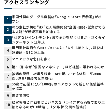
アクセスランキング
米国外初のグーグル直営店「Google Store 表参道」がオー
1
プン
味の素社が挑む“dX”とAI駆動開発――“企画・開発・営業ができ
2
る人財”が新規事業を加速する
「仕方ないインシデント」まで全力を尽くせるか - さくらイ
3
ンターネット 江草氏
専門学校教員からNECのCISOに! 「人生は筋トレ」、訓練は
4
超難題 - NEC 淵上氏
マニアックな北口を歩く
5
第50回：なぜ「優秀なマネジャー」ほど経営に嫌われるのか
6
被爆の記憶 継承多様化 AI対話、VRで追体験…平均86
7
歳、迫る「被爆者なき時代」
55歳で起業――10分／1000円のヘアカットで新しい価値基準
8
を提案
怖さで涼む
9
経営戦略とIT戦略はビジネスをドライブする両輪であり車
10
軸となるのがDX戦略――モリタ 取締役 岡本智浩氏