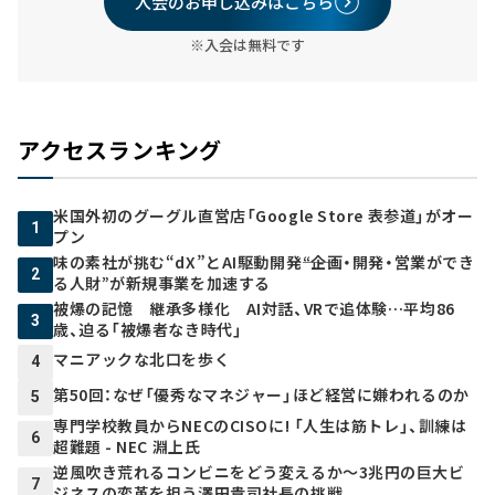
入会のお申し込みはこちら
※入会は無料です
アクセスランキング
米国外初のグーグル直営店「Google Store 表参道」がオー
1
プン
味の素社が挑む“dX”とAI駆動開発――“企画・開発・営業ができ
2
る人財”が新規事業を加速する
被爆の記憶 継承多様化 AI対話、VRで追体験…平均86
3
歳、迫る「被爆者なき時代」
マニアックな北口を歩く
4
第50回：なぜ「優秀なマネジャー」ほど経営に嫌われるのか
5
専門学校教員からNECのCISOに! 「人生は筋トレ」、訓練は
6
超難題 - NEC 淵上氏
逆風吹き荒れるコンビニをどう変えるか～3兆円の巨大ビ
7
ジネスの変革を担う澤田貴司社長の挑戦