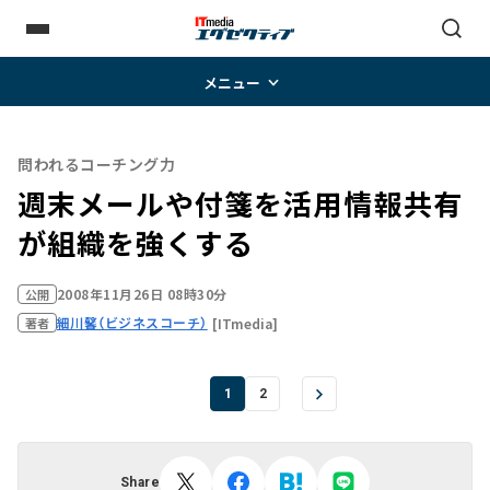
メニュー
問われるコーチング力
週末メールや付箋を活用――情報共有
が組織を強くする
2008年11月26日 08時30分
公開
細川馨（ビジネスコーチ）
[ITmedia]
著者
1
2
Share