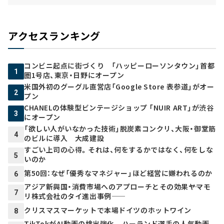
アクセスランキング
コンビニ起点に街づくり 「ハッピーローソンタウン」首都
1
圏1号店、東京・日野にオープン
米国外初のグーグル直営店「Google Store 表参道」がオー
2
プン
CHANELの体験型ビンテージショップ 「NUIR ART」が渋谷
3
にオープン
「欲しい人がいなかった技術」脱炭素コンクリ、大阪・御堂筋
4
のビルに導入 大成建設
すごい上司の心得。それは、何をするかではなく、何をしな
5
いのか
第50回：なぜ「優秀なマネジャー」ほど経営に嫌われるのか
6
アジア新興国・消費市場へのアプローチとその効果――ヤマモ
7
リ株式会社のタイ進出事例――
クリスマスマーケットで本場ドイツのホットワイン
8
TikTokがAI動画の検出強化 ハーランド選手の人気動画