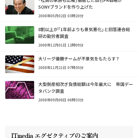
SONYブランドを作り上げた
2008年05月02日 03時20分
8割以上が「1年前よりも景気悪化」と回答――連合総
研の勤労者調査
2008年12月01日 12時09分
大リーグ優勝チームが不景気をもたらす？
2008年11月21日 07時30分
大型倒産相次ぎ負債総額は今年最大に 帝国デー
タバンク調査
2008年09月08日 06時33分
ITmedia エグゼクテ
ィ
ブのご案内