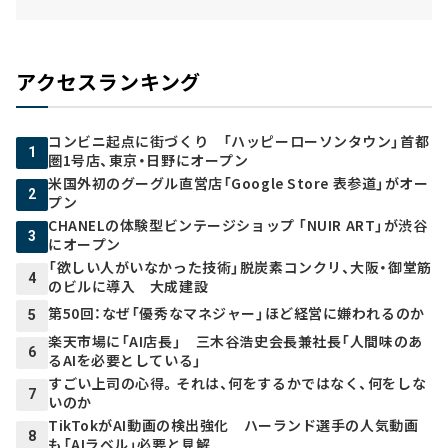
アクセスランキング
コンビニ起点に街づくり 「ハッピーローソンタウン」首都
1
圏1号店、東京・日野にオープン
米国外初のグーグル直営店「Google Store 表参道」がオー
2
プン
CHANELの体験型ビンテージショップ 「NUIR ART」が渋谷
3
にオープン
「欲しい人がいなかった技術」脱炭素コンクリ、大阪・御堂筋
4
のビルに導入 大成建設
第50回：なぜ「優秀なマネジャー」ほど経営に嫌われるのか
5
楽天市場に「AI店長」 三木谷浩史会長兼社長「人間味のあ
6
るAIを必要としている」
すごい上司の心得。それは、何をするかではなく、何をしな
7
いのか
TikTokがAI動画の検出強化 ハーランド選手の人気動画
8
も「AIラベル」必要と見解