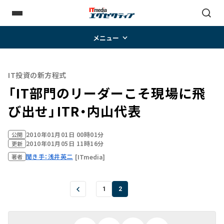
メニュー
IT投資の新方程式
「IT部門のリーダーこそ現場に飛
び出せ」――ITR・内山代表
2010年01月01日 00時01分
公開
2010年01月05日 11時16分
更新
聞き手：浅井英二
[ITmedia]
著者
1
2