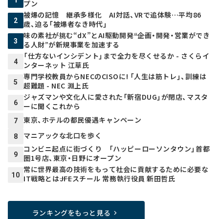
プン
被爆の記憶 継承多様化 AI対話、VRで追体験…平均86
2
歳、迫る「被爆者なき時代」
味の素社が挑む“dX”とAI駆動開発――“企画・開発・営業ができ
3
る人財”が新規事業を加速する
「仕方ないインシデント」まで全力を尽くせるか - さくらイ
4
ンターネット 江草氏
専門学校教員からNECのCISOに! 「人生は筋トレ」、訓練は
5
超難題 - NEC 淵上氏
ジャズマンや文化人に愛された「新宿DUG」が閉店、マスタ
6
ーに聞くこれから
東京、ホテルの都民優遇キャンペーン
7
マニアックな北口を歩く
8
コンビニ起点に街づくり 「ハッピーローソンタウン」首都
9
圏1号店、東京・日野にオープン
常に世界最高の技術をもって社会に貢献するために必要な
10
IT戦略とは――JFEスチール 常務執行役員 新田哲氏
ランキングをもっと見る