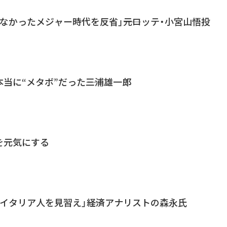
なかったメジャー時代を反省」――元ロッテ・小宮山悟投
当に“メタボ”だった――三浦雄一郎
を元気にする
イタリア人を見習え」――経済アナリストの森永氏