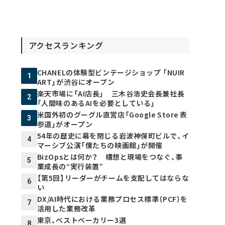
アクセスランキング
CHANELの体験型ビンテージショップ 「NUIR
1
ART」が渋谷にオープン
楽天市場に「AI店長」 三木谷浩史会長兼社長
2
「人間味のあるAIを必要としている」
米国外初のグーグル直営店「Google Store 表
3
参道」がオープン
54年の歴史に幕を閉じる岩波神保町ビルで、イ
4
マーシブ公演「僕たちの映画館」が開催
BizOpsとは何か？ 構想と現場をつなぐ、事
5
業成長の“実行装置”
【第5回】リーダーがチームを支配してはならな
6
い
DX/AI時代における業務プロセス標準（PCF）を
7
活用した業務改革
東京、ベストベーカリー3選
8