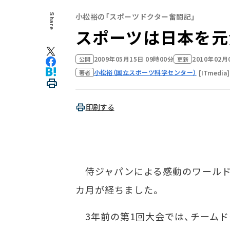
小松裕の「スポーツドクター奮闘記」
Share
スポーツは日本を元
2009年05月15日 09時00分
2010年02月
公開
更新
小松裕（国立スポーツ科学センター）
[ITmedia]
著者
印刷する
侍ジャパンによる感動のワールド・
カ月が経ちました。
3年前の第1回大会では、チームド