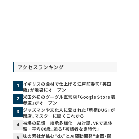
アクセスランキング
イギリスの食材で仕上げる江戸前寿司「英国
1
鮨」が池袋にオープン
米国外初のグーグル直営店「Google Store 表
2
参道」がオープン
ジャズマンや文化人に愛された「新宿DUG」が
3
閉店、マスターに聞くこれから
被爆の記憶 継承多様化 AI対話、VRで追体
4
験…平均86歳、迫る「被爆者なき時代」
味の素社が挑む“dX”とAI駆動開発――“企画・開
5