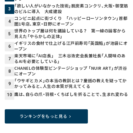
「欲しい人がいなかった技術」脱炭素コンクリ、大阪・御堂筋
3
のビルに導入 大成建設
コンビニ起点に街づくり 「ハッピーローソンタウン」首都
4
圏1号店、東京・日野にオープン
世界のトップ層は何を議論している？ 第一線の論客から
5
見えた「やらかしの正体」
イギリスの食材で仕上げる江戸前寿司「英国鮨」が池袋にオ
6
ープン
楽天市場に「AI店長」 三木谷浩史会長兼社長「人間味のあ
7
るAIを必要としている」
CHANELの体験型ビンテージショップ 「NUIR ART」が渋谷
8
にオープン
「ウサギとカメ」の本当の教訓とは？――童話の教えを疑ってか
9
かってみると、人生の本質が見えてくる
鷹は、自らの爪・羽根・くちばしを折ることで、生まれ変わる
10
ランキングをもっと見る