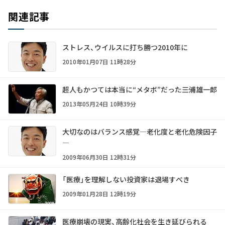
関連記事
ストレス、ウイルスに打ち勝つ2010年に
2010年01月07日 11時28分
超人もかつては本当に“メタボ”だった――三浦雄一郎
2013年05月24日 10時39分
大切なのはバランス感覚―老化度と老化危険因子
―
2009年06月30日 12時31分
「医療」を理解しない投資家は退場すべき
2009年01月28日 12時19分
医療崩壊の現実、高齢化社会を生き延びられる