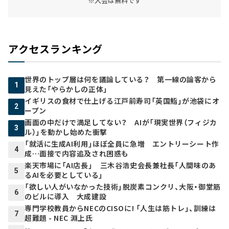
※入会は無料です
アクセスランキング
世界のトップ層は何を議論している？ 第一線の論客から
1
見えた「やらかしの正体」
イギリスの食材で仕上げる江戸前寿司「英国鮨」が池袋にオ
2
ープン
画面の中だけで満足してない？ AIが「現実世界（フィジカ
3
ル）」を動かし始めた衝撃
「就活に生成AI利用」ほぼ全員に急増 エントリーシート作
4
成…面接で内容追及され困惑も
楽天市場に「AI店長」 三木谷浩史会長兼社長「人間味のあ
5
るAIを必要としている」
「欲しい人がいなかった技術」脱炭素コンクリ、大阪・御堂筋
6
のビルに導入 大成建設
専門学校教員からNECのCISOに! 「人生は筋トレ」、訓練は
7
超難題 - NEC 淵上氏