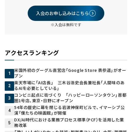
入会のお申し込みはこちら
※入会は無料です
アクセスランキング
米国外初のグーグル直営店「Google Store 表参道」がオー
1
プン
楽天市場に「AI店長」 三木谷浩史会長兼社長「人間味のあ
2
るAIを必要としている」
コンビニ起点に街づくり 「ハッピーローソンタウン」首都
3
圏1号店、東京・日野にオープン
54年の歴史に幕を閉じる岩波神保町ビルで、イマーシブ公
4
演「僕たちの映画館」が開催
DX/AI時代における業務プロセス標準（PCF）を活用した業
5
務改革
「欲しい人がいなかった技術」脱炭素コンクリ、大阪・御堂筋