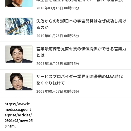
2010年03月15日 08時33分
失敗からの脱却――日本の宇宙開発はなぜ成功し続け
るのか
2010年01月26日 06時23分
営業最前線を見直せ――真の価値提供ができる営業力
とは
2009年10月08日 08時15分
サービスプロバイダー業界潮流――激動のM&A時代
をくぐり抜けて
2009年08月07日 03時36分
https://www.it
media.co.jp/ent
erprise/articles/
0901/05/news05
0.html