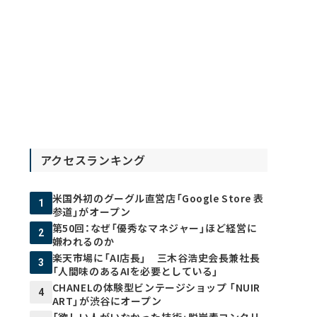
アクセスランキング
米国外初のグーグル直営店「Google Store 表
1
参道」がオープン
第50回：なぜ「優秀なマネジャー」ほど経営に
2
嫌われるのか
楽天市場に「AI店長」 三木谷浩史会長兼社長
3
「人間味のあるAIを必要としている」
CHANELの体験型ビンテージショップ 「NUIR
4
ART」が渋谷にオープン