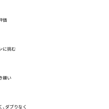
評価
ゼンに挑む
好き嫌い
なく、ダブりなく