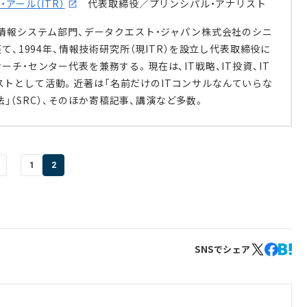
アール（ITR）
代表取締役／プリンシパル・アナリスト
情報システム部門、データクエスト・ジャパン株式会社のシニ
て、1994年、情報技術研究所（現ITR）を設立し代表取締役に
チ・センター代表を兼務する。現在は、IT戦略、IT投資、IT
トとして活動。近著は「名前だけのITコンサルなんていらな
践法」（SRC）、そのほか寄稿記事、講演など多数。
1
2
SNSでシェア