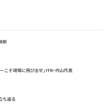
決断
ーこそ現場に飛び出せ」――ITR・内山代表
に立ち返る