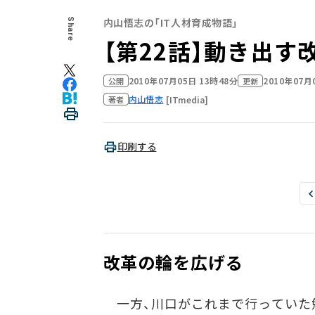
内山悟志の「IT人材育成物語」
Share
【第22話】動き出す
2010年07月05日 13時48分
2010年07月
公開
更新
内山悟志
[ITmedia]
著者
印刷する
改革の輪を広げる
一方、川口がこれまで行っていた