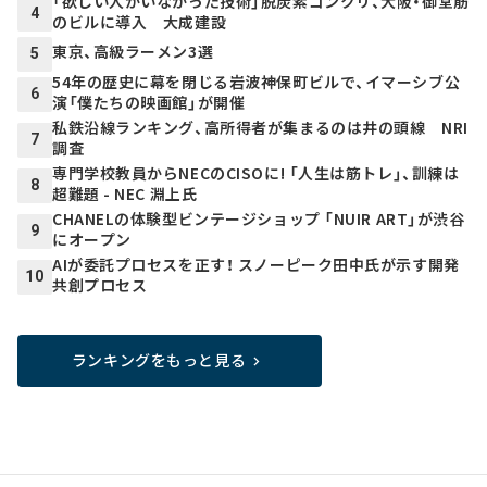
「欲しい人がいなかった技術」脱炭素コンクリ、大阪・御堂筋
4
のビルに導入 大成建設
東京、高級ラーメン3選
5
54年の歴史に幕を閉じる岩波神保町ビルで、イマーシブ公
6
演「僕たちの映画館」が開催
私鉄沿線ランキング、高所得者が集まるのは井の頭線 NRI
7
調査
専門学校教員からNECのCISOに! 「人生は筋トレ」、訓練は
8
超難題 - NEC 淵上氏
CHANELの体験型ビンテージショップ 「NUIR ART」が渋谷
9
にオープン
AIが委託プロセスを正す！ スノーピーク田中氏が示す開発
10
共創プロセス
ランキングをもっと見る