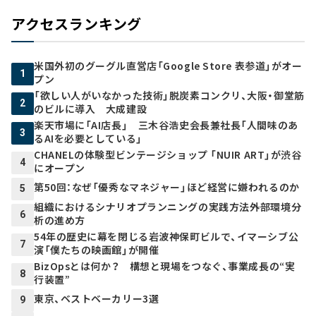
アクセスランキング
米国外初のグーグル直営店「Google Store 表参道」がオー
1
プン
「欲しい人がいなかった技術」脱炭素コンクリ、大阪・御堂筋
2
のビルに導入 大成建設
楽天市場に「AI店長」 三木谷浩史会長兼社長「人間味のあ
3
るAIを必要としている」
CHANELの体験型ビンテージショップ 「NUIR ART」が渋谷
4
にオープン
第50回：なぜ「優秀なマネジャー」ほど経営に嫌われるのか
5
組織におけるシナリオプランニングの実践方法――外部環境分
6
析の進め方
54年の歴史に幕を閉じる岩波神保町ビルで、イマーシブ公
7
演「僕たちの映画館」が開催
BizOpsとは何か？ 構想と現場をつなぐ、事業成長の“実
8
行装置”
東京、ベストベーカリー3選
9