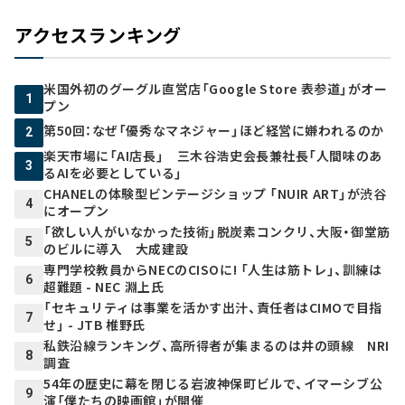
アクセスランキング
米国外初のグーグル直営店「Google Store 表参道」がオー
1
プン
第50回：なぜ「優秀なマネジャー」ほど経営に嫌われるのか
2
楽天市場に「AI店長」 三木谷浩史会長兼社長「人間味のあ
3
るAIを必要としている」
CHANELの体験型ビンテージショップ 「NUIR ART」が渋谷
4
にオープン
「欲しい人がいなかった技術」脱炭素コンクリ、大阪・御堂筋
5
のビルに導入 大成建設
専門学校教員からNECのCISOに! 「人生は筋トレ」、訓練は
6
超難題 - NEC 淵上氏
「セキュリティは事業を活かす出汁、責任者はCIMOで目指
7
せ」 - JTB 椎野氏
私鉄沿線ランキング、高所得者が集まるのは井の頭線 NRI
8
調査
54年の歴史に幕を閉じる岩波神保町ビルで、イマーシブ公
9
演「僕たちの映画館」が開催