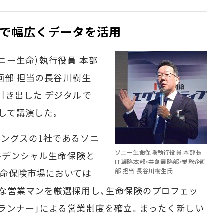
まで幅広くデータを活用
ー生命）執行役員 本部
企画部 担当の長谷川樹生
引き出した デジタルで
して講演した。
ングスの1社であるソニ
ソニー生命保険執行役員 本部長
プルデンシャル生命保険と
IT戦略本部・共創戦略部・業務企画
生命保険市場においては
部 担当 長谷川樹生氏
な営業マンを厳選採用し、生命保険のプロフェッ
ランナー」による営業制度を確立。まったく新しい