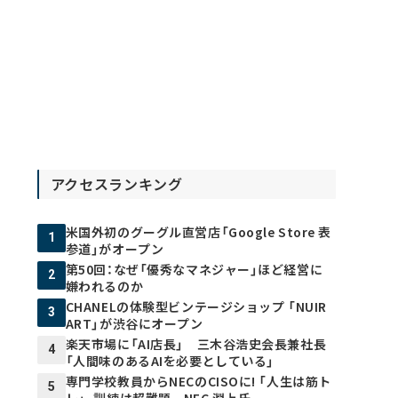
アクセスランキング
米国外初のグーグル直営店「Google Store 表
1
参道」がオープン
第50回：なぜ「優秀なマネジャー」ほど経営に
2
嫌われるのか
CHANELの体験型ビンテージショップ 「NUIR
3
ART」が渋谷にオープン
楽天市場に「AI店長」 三木谷浩史会長兼社長
4
「人間味のあるAIを必要としている」
専門学校教員からNECのCISOに! 「人生は筋ト
5