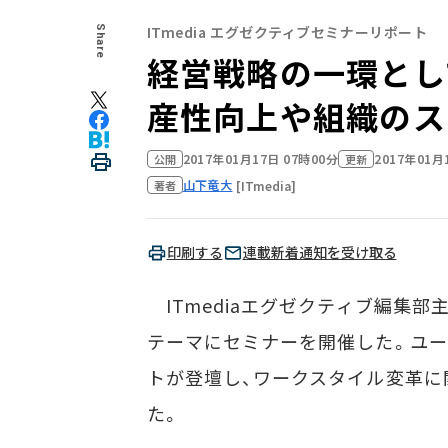
ITmedia エグゼクティブセミナーリポート
Share
経営戦略の一環として
産性向上や組織のス
2017年01月17日 07時00分
2017年01月
公開
更新
山下竜大
[ITmedia]
著者
印刷する
連載新着通知を受け取る
ITmediaエグゼクティブ編集部
テーマにセミナーを開催した。ユー
トが登壇し、ワークスタイル変革に
た。