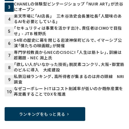
CHANELの体験型ビンテージショップ 「NUIR ART」が渋谷
3
にオープン
楽天市場に「AI店長」 三木谷浩史会長兼社長「人間味のあ
4
るAIを必要としている」
「セキュリティは事業を活かす出汁、責任者はCIMOで目指
5
せ」 - JTB 椎野氏
54年の歴史に幕を閉じる岩波神保町ビルで、イマーシブ公
6
演「僕たちの映画館」が開催
専門学校教員からNECのCISOに! 「人生は筋トレ」、訓練は
7
超難題 - NEC 淵上氏
「欲しい人がいなかった技術」脱炭素コンクリ、大阪・御堂筋
8
のビルに導入 大成建設
私鉄沿線ランキング、高所得者が集まるのは井の頭線 NRI
9
調査
なぜコーポレートITはコスト削減率が低いのか――既存産業を
10
再定義することでDXを推進
ランキングをもっと見る