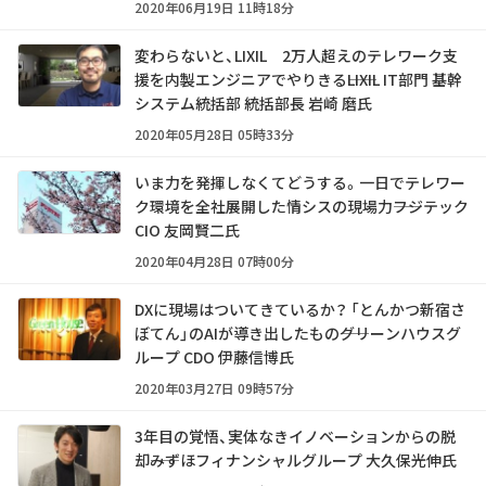
2020年06月19日 11時18分
変わらないと、LIXIL 2万人超えのテレワーク支
援を内製エンジニアでやりきる――LIXIL IT部門 基幹
システム統括部 統括部長 岩崎 磨氏
2020年05月28日 05時33分
いま力を発揮しなくてどうする。一日でテレワー
ク環境を全社展開した情シスの現場力――フジテック
CIO 友岡賢二氏
2020年04月28日 07時00分
DXに現場はついてきているか？ 「とんかつ新宿さ
ぼてん」のAIが導き出したもの――グリーンハウスグ
ループ CDO 伊藤信博氏
2020年03月27日 09時57分
3年目の覚悟、実体なきイノベーションからの脱
却――みずほフィナンシャルグループ 大久保光伸氏