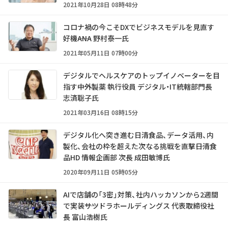
2021年10月28日 08時48分
コロナ禍の今こそDXでビジネスモデルを見直す
好機――ANA 野村泰一氏
2021年05月11日 07時00分
デジタルでヘルスケアのトップイノベーターを目
指す――中外製薬 執行役員 デジタル・IT統轄部門長
志済聡子氏
2021年03月16日 08時15分
デジタル化へ突き進む日清食品、データ活用、内
製化、会社の枠を超えた次なる挑戦を直撃――日清食
品HD 情報企画部 次長 成田敏博氏
2020年09月11日 05時05分
AIで店舗の「3密」対策、社内ハッカソンから2週間
で実装――サツドラホールディングス 代表取締役社
長 富山浩樹氏