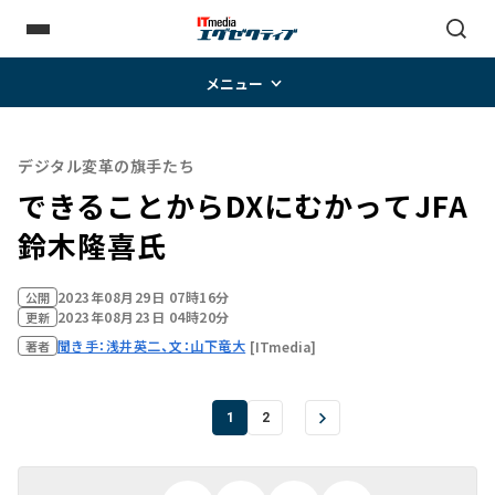
メニュー
デジタル変革の旗手たち
できることからDXにむかって――JFA
鈴木隆喜氏
2023年08月29日 07時16分
公開
2023年08月23日 04時20分
更新
聞き手：浅井英二、文：山下竜大
[ITmedia]
著者
1
2