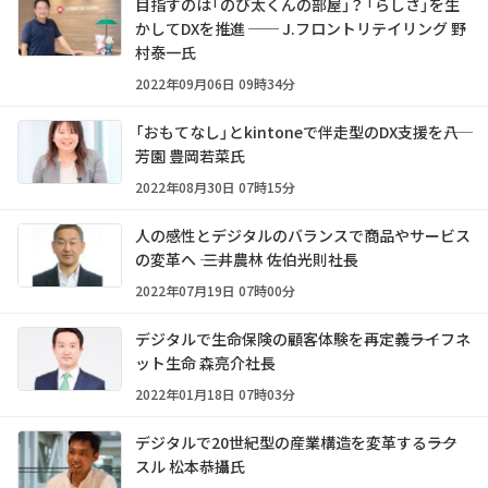
目指すのは「のび太くんの部屋」？ 「らしさ」を生
かしてDXを推進 ── J.フロントリテイリング 野
村泰一氏
2022年09月06日 09時34分
「おもてなし」とkintoneで伴走型のDX支援を――八
芳園 豊岡若菜氏
2022年08月30日 07時15分
人の感性とデジタルのバランスで商品やサービス
の変革へ ―― 三井農林 佐伯光則社長
2022年07月19日 07時00分
デジタルで生命保険の顧客体験を再定義――ライフネ
ット生命 森亮介社長
2022年01月18日 07時03分
デジタルで20世紀型の産業構造を変革する――ラク
スル 松本恭攝氏