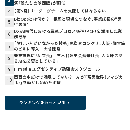
3
演「僕たちの映画館」が開催
【第5回】リーダーがチームを支配してはならない
4
BizOpsとは何か？ 構想と現場をつなぐ、事業成長の“実
5
行装置”
DX/AI時代における業務プロセス標準（PCF）を活用した業
6
務改革
「欲しい人がいなかった技術」脱炭素コンクリ、大阪・御堂筋
7
のビルに導入 大成建設
楽天市場に「AI店長」 三木谷浩史会長兼社長「人間味のあ
8
るAIを必要としている」
ITmedia エグゼクティブ勉強会スケジュール
9
画面の中だけで満足してない？ AIが「現実世界（フィジカ
10
ル）」を動かし始めた衝撃
ランキングをもっと見る