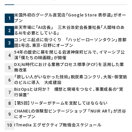
米国外初のグーグル直営店「Google Store 表参道」がオー
1
プン
楽天市場に「AI店長」 三木谷浩史会長兼社長「人間味のあ
2
るAIを必要としている」
コンビニ起点に街づくり 「ハッピーローソンタウン」首都
3
圏1号店、東京・日野にオープン
54年の歴史に幕を閉じる岩波神保町ビルで、イマーシブ公
4
演「僕たちの映画館」が開催
DX/AI時代における業務プロセス標準（PCF）を活用した業
5
務改革
「欲しい人がいなかった技術」脱炭素コンクリ、大阪・御堂筋
6
のビルに導入 大成建設
BizOpsとは何か？ 構想と現場をつなぐ、事業成長の“実
7
行装置”
【第5回】リーダーがチームを支配してはならない
8
CHANELの体験型ビンテージショップ 「NUIR ART」が渋谷
9
にオープン
ITmedia エグゼクティブ勉強会スケジュール
10