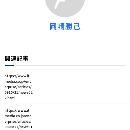
岡崎勝己
関連記事
https://www.it
media.co.jp/ent
erprise/articles/
0910/21/news02
2.html
https://www.it
media.co.jp/ent
erprise/articles/
0808/22/news01