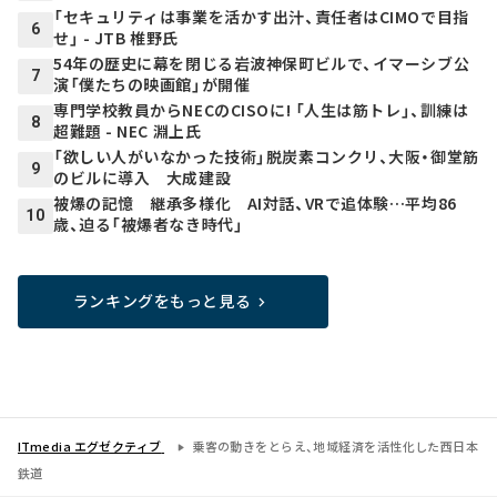
「セキュリティは事業を活かす出汁、責任者はCIMOで目指
6
せ」 - JTB 椎野氏
54年の歴史に幕を閉じる岩波神保町ビルで、イマーシブ公
7
演「僕たちの映画館」が開催
専門学校教員からNECのCISOに! 「人生は筋トレ」、訓練は
8
超難題 - NEC 淵上氏
「欲しい人がいなかった技術」脱炭素コンクリ、大阪・御堂筋
9
のビルに導入 大成建設
被爆の記憶 継承多様化 AI対話、VRで追体験…平均86
10
歳、迫る「被爆者なき時代」
ランキングをもっと見る
ITmedia エグゼクティブ
乗客の動きをとらえ、地域経済を活性化した西日本
鉄道