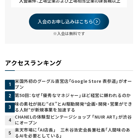
入会条件：
上場企業および上場相当企業の課長職以上
入会のお申し込みはこちら
※入会は無料です
アクセスランキング
米国外初のグーグル直営店「Google Store 表参道」がオー
1
プン
第50回：なぜ「優秀なマネジャー」ほど経営に嫌われるのか
2
味の素社が挑む“dX”とAI駆動開発――“企画・開発・営業ができ
3
る人財”が新規事業を加速する
CHANELの体験型ビンテージショップ 「NUIR ART」が渋谷
4
にオープン
楽天市場に「AI店長」 三木谷浩史会長兼社長「人間味のあ
5
るAIを必要としている」