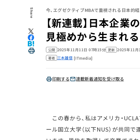
今、エグゼクティブMBAで重視される日本的
Share
【新連載】日本企業
見極めから生まれる
2025年11月11日 07時15分
2025年11月
公開
更新
三木雄信
[ITmedia]
著者
印刷する
連載新着通知を受け取る
この春から、私はアメリカ・UCLA
ール国立大学（以下NUS）が共同で