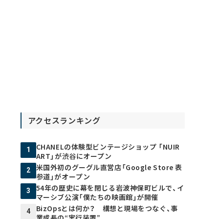
アクセスランキング
CHANELの体験型ビンテージショップ 「NUIR
1
ART」が渋谷にオープン
米国外初のグーグル直営店「Google Store 表
2
参道」がオープン
54年の歴史に幕を閉じる岩波神保町ビルで、イ
3
マーシブ公演「僕たちの映画館」が開催
BizOpsとは何か？ 構想と現場をつなぐ、事
4
業成長の“実行装置”