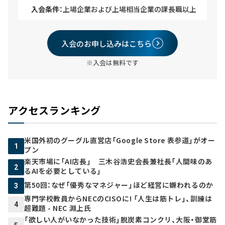
入会条件：
上場企業および上場相当企業の課長職以上
入会のお申し込みはこちら
※入会は無料です
アクセスランキング
米国外初のグーグル直営店「Google Store 表参道」がオー
1
プン
楽天市場に「AI店長」 三木谷浩史会長兼社長「人間味のあ
2
るAIを必要としている」
第50回：なぜ「優秀なマネジャー」ほど経営に嫌われるのか
3
専門学校教員からNECのCISOに! 「人生は筋トレ」、訓練は
4
超難題 - NEC 淵上氏
「欲しい人がいなかった技術」脱炭素コンクリ、大阪・御堂筋