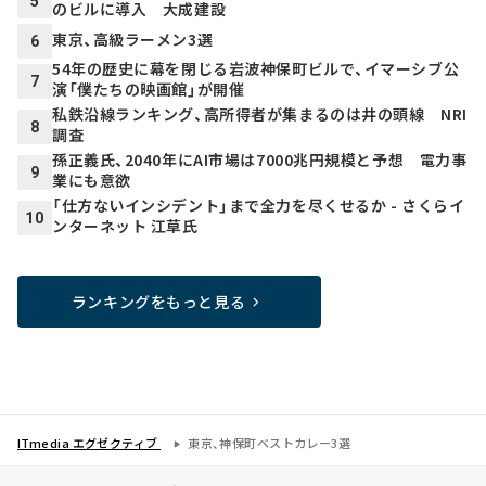
5
のビルに導入 大成建設
東京、高級ラーメン3選
6
54年の歴史に幕を閉じる岩波神保町ビルで、イマーシブ公
7
演「僕たちの映画館」が開催
私鉄沿線ランキング、高所得者が集まるのは井の頭線 NRI
8
調査
孫正義氏、2040年にAI市場は7000兆円規模と予想 電力事
9
業にも意欲
「仕方ないインシデント」まで全力を尽くせるか - さくらイ
10
ンターネット 江草氏
ランキングをもっと見る
ITmedia エグゼクティブ
東京、神保町ベストカレー3選