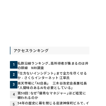
アクセスランキング
私鉄沿線ランキング、高所得者が集まるのは井
1
の頭線 NRI調査
「仕方ないインシデント」まで全力を尽くせる
2
か - さくらインターネット 江草氏
楽天市場に「AI店長」 三木谷浩史会長兼社長
3
「人間味のあるAIを必要としている」
第50回：なぜ「優秀なマネジャー」ほど経営に
4
嫌われるのか
54年の歴史に幕を閉じる岩波神保町ビルで、イ
5