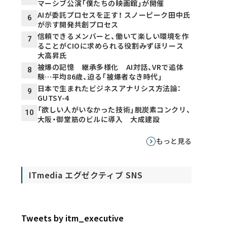
マーシブ公演「僕たちの映画館」が開催
AIが委託プロセスを正す！ スノーピーク田中氏
6
が示す開発共創プロセス
信頼できるメンバーと、働いて楽しい環境を作
7
ることがCIOに求められる役割――みずほリース
大高昇氏
被爆の記憶 継承多様化 AI対話、VRで追体
8
験…平均86歳、迫る「被爆者なき時代」
日本で生まれたビジネスアナリシス方法論：
9
GUTSY-4
「欲しい人がいなかった技術」脱炭素コンクリ、
10
大阪・御堂筋のビルに導入 大成建設
もっと見る
ITmedia エグゼクティブ SNS
Tweets by itm_executive