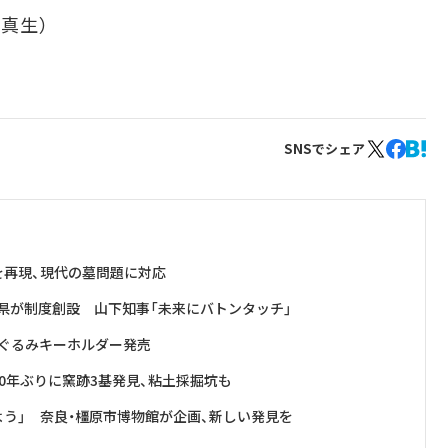
真生）
SNSでシェア
を再現、現代の墓問題に対応
県が制度創設 山下知事「未来にバトンタッチ」
いぐるみキーホルダー発売
0年ぶりに窯跡3基発見、粘土採掘坑も
よう」 奈良・橿原市博物館が企画、新しい発見を