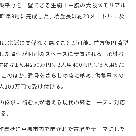
阪平野を一望できる生駒山中腹の大阪メモリアル
、昨年9月に完成した。墳丘長は約20メートルに及
れ、宗派に関係なく選ぶことが可能。前方後円墳型
した骨壺が個別のスペースに安置される。承継者
は1人用250万円▽2人用400万円▽3人用570
。このほか、遺骨をさらしの袋に納め、供養墓内の
人100万円で受け付ける。
の継承に悩む人が増える現代の終活ニーズに対応
る。
昨年秋に高槻市内で開かれた古墳をテーマにした