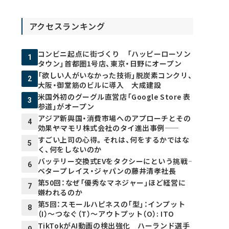
アクセスランキング
コンビニ起点に街づくり 「ハッピーローソン
1
タウン」首都圏1号店、東京・日野にオープン
「欲しい人がいなかった技術」脱炭素コンクリ、
2
大阪・御堂筋のビルに導入 大成建設
米国外初のグーグル直営店「Google Store 表
3
参道」がオープン
アジア新興国・消費市場へのアプローチとその
4
効果――ヤマモリ株式会社のタイ進出事例――
すごい上司の心得。それは、何をするかではな
5
く、何をしないのか
バッテリー交換式EVをタクシーにという挑戦――
6
ベタープレイス・ジャパンの藤井清孝社長
第50回：なぜ「優秀なマネジャー」ほど経営に
7
嫌われるのか
第5回：スモールハピネスの「型」：インプット
8
（I）～つなぐ（T）～アウトプット（O）: ITO
TikTokがAI動画の検出強化 ハーランド選手
9