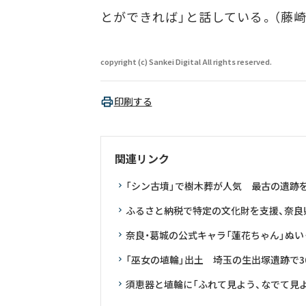
とができれば」と話している。（藤崎
copyright (c) Sankei Digital All rights reserved.
印刷する
関連リンク
「シン古墳」で樹木葬が人気 最古の遺跡
ふるさと納税で特定の文化財を支援、奈良
奈良・葛城の公式キャラ「蓮花ちゃん」ぬ
「巫女の埴輪」出土 埼玉の生出塚遺跡で3
須恵器と埴輪に「ふれて見よう、なでて見