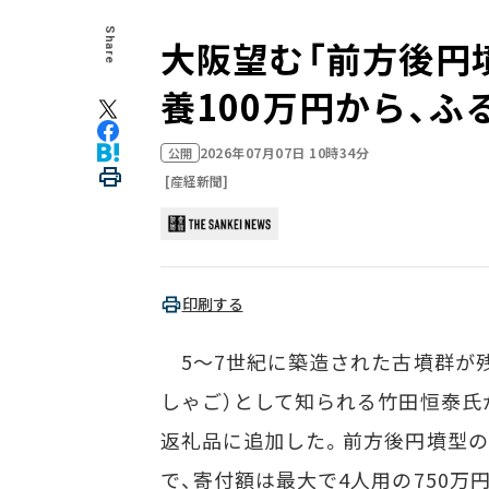
Share
大阪望む「前方後円
養100万円から、
2026年07月07日 10時34分
公開
[産経新聞]
印刷する
5～7世紀に築造された古墳群が残
しゃご）として知られる竹田恒泰氏
返礼品に追加した。前方後円墳型
で、寄付額は最大で4人用の750