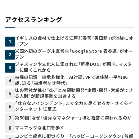
アクセスランキング
イギリスの食材で仕上げる江戸前寿司「英国鮨」が池袋にオ
1
ープン
米国外初のグーグル直営店「Google Store 表参道」がオー
2
プン
ジャズマンや文化人に愛された「新宿DUG」が閉店、マスタ
3
ーに聞くこれから
被爆の記憶 継承多様化 AI対話、VRで追体験…平均86
4
歳、迫る「被爆者なき時代」
味の素社が挑む“dX”とAI駆動開発――“企画・開発・営業ができ
5
る人財”が新規事業を加速する
「仕方ないインシデント」まで全力を尽くせるか - さくらイ
6
ンターネット 江草氏
第50回：なぜ「優秀なマネジャー」ほど経営に嫌われるのか
7
マニアックな北口を歩く
8
コンビニ起点に街づくり 「ハッピーローソンタウン」首都