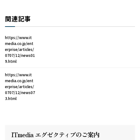
関連記事
https://www.it
media.co.jp/ent
erprise/articles/
0707/12/news01
9.html
https://www.it
media.co.jp/ent
erprise/articles/
0707/12/news07
3.html
ITmedia エグゼクテ
ィ
ブのご案内