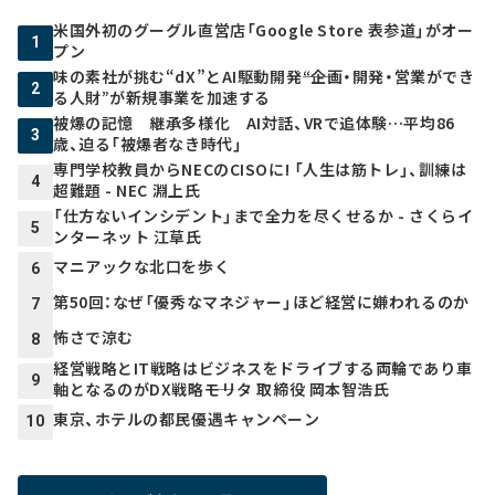
米国外初のグーグル直営店「Google Store 表参道」がオー
1
プン
味の素社が挑む“dX”とAI駆動開発――“企画・開発・営業ができ
2
る人財”が新規事業を加速する
被爆の記憶 継承多様化 AI対話、VRで追体験…平均86
3
歳、迫る「被爆者なき時代」
専門学校教員からNECのCISOに! 「人生は筋トレ」、訓練は
4
超難題 - NEC 淵上氏
「仕方ないインシデント」まで全力を尽くせるか - さくらイ
5
ンターネット 江草氏
マニアックな北口を歩く
6
第50回：なぜ「優秀なマネジャー」ほど経営に嫌われるのか
7
怖さで涼む
8
経営戦略とIT戦略はビジネスをドライブする両輪であり車
9
軸となるのがDX戦略――モリタ 取締役 岡本智浩氏
東京、ホテルの都民優遇キャンペーン
10