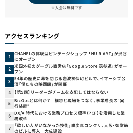
※入会は無料です
アクセスランキング
CHANELの体験型ビンテージショップ 「NUIR ART」が渋谷
1
にオープン
米国外初のグーグル直営店「Google Store 表参道」がオー
2
プン
54年の歴史に幕を閉じる岩波神保町ビルで、イマーシブ公
3
演「僕たちの映画館」が開催
【第5回】リーダーがチームを支配してはならない
4
BizOpsとは何か？ 構想と現場をつなぐ、事業成長の“実
5
行装置”
DX/AI時代における業務プロセス標準（PCF）を活用した業
6
務改革
「欲しい人がいなかった技術」脱炭素コンクリ、大阪・御堂筋
7
のビルに導入 大成建設