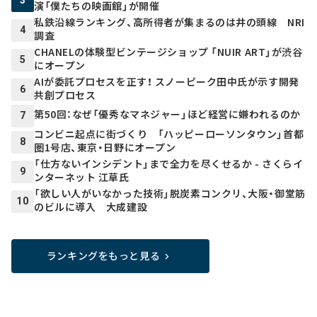
3
演「僕たちの映画館」が開催
私鉄沿線ランキング、高所得者が集まるのは井の頭線 NRI
4
調査
CHANELの体験型ビンテージショップ 「NUIR ART」が渋谷
5
にオープン
AIが委託プロセスを正す！ スノーピーク田中氏が示す開発
6
共創プロセス
第50回：なぜ「優秀なマネジャー」ほど経営に嫌われるのか
7
コンビニ起点に街づくり 「ハッピーローソンタウン」首都
8
圏1号店、東京・日野にオープン
「仕方ないインシデント」まで全力を尽くせるか - さくらイ
9
ンターネット 江草氏
「欲しい人がいなかった技術」脱炭素コンクリ、大阪・御堂筋
10
のビルに導入 大成建設
ランキングをもっと見る