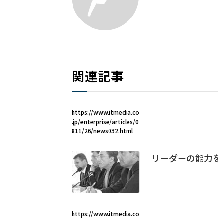
関連記事
https://www.itmedia.co
.jp/enterprise/articles/0
811/26/news032.html
リーダーの能力
https://www.itmedia.co