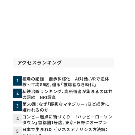
アクセスランキング
被爆の記憶 継承多様化 AI対話、VRで追体
1
験…平均86歳、迫る「被爆者なき時代」
私鉄沿線ランキング、高所得者が集まるのは井
2
の頭線 NRI調査
第50回：なぜ「優秀なマネジャー」ほど経営に
3
嫌われるのか
コンビニ起点に街づくり 「ハッピーローソン
4
タウン」首都圏1号店、東京・日野にオープン
日本で生まれたビジネスアナリシス方法論：
5