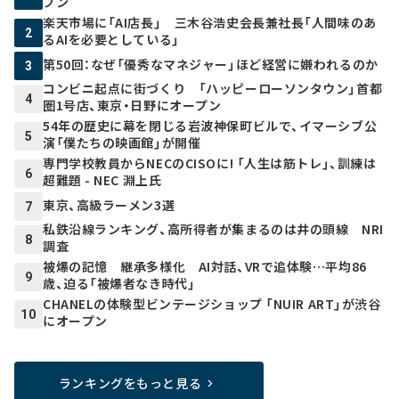
プン
楽天市場に「AI店長」 三木谷浩史会長兼社長「人間味のあ
2
るAIを必要としている」
第50回：なぜ「優秀なマネジャー」ほど経営に嫌われるのか
3
コンビニ起点に街づくり 「ハッピーローソンタウン」首都
4
圏1号店、東京・日野にオープン
54年の歴史に幕を閉じる岩波神保町ビルで、イマーシブ公
5
演「僕たちの映画館」が開催
専門学校教員からNECのCISOに! 「人生は筋トレ」、訓練は
6
超難題 - NEC 淵上氏
東京、高級ラーメン3選
7
私鉄沿線ランキング、高所得者が集まるのは井の頭線 NRI
8
調査
被爆の記憶 継承多様化 AI対話、VRで追体験…平均86
9
歳、迫る「被爆者なき時代」
CHANELの体験型ビンテージショップ 「NUIR ART」が渋谷
10
にオープン
ランキングをもっと見る