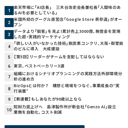
楽天市場に「AI店長」 三木谷浩史会長兼社長「人間味のあ
1
るAIを必要としている」
米国外初のグーグル直営店「Google Store 表参道」がオー
2
プン
データより「個客」を見よ！累計売上3000億、無借金を実現
3
した超・実践的マーケティング
「欲しい人がいなかった技術」脱炭素コンクリ、大阪・御堂筋
4
のビルに導入 大成建設
【第5回】リーダーがチームを支配してはならない
5
東京、ベストベーカリー3選
6
組織におけるシナリオプランニングの実践方法――外部環境分
7
析の進め方
BizOpsとは何か？ 構想と現場をつなぐ、事業成長の“実
8
行装置”
【新連載】もしあなたが90歳以上なら
9
知財力底上げへ 島津製作所が新会社「Genzo AI」設立
10
業務を自動化、コスト削減