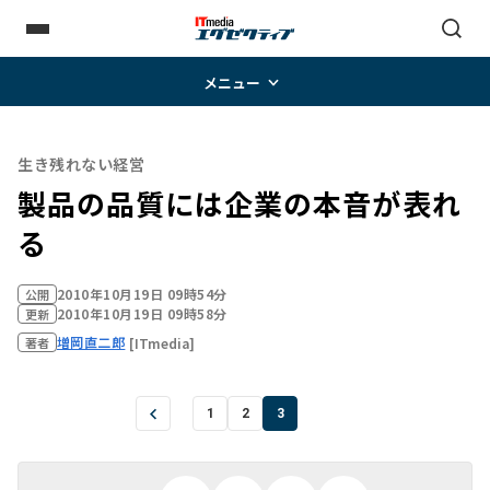
メニュー
生き残れない経営
製品の品質には企業の本音が表れ
る
2010年10月19日 09時54分
公開
2010年10月19日 09時58分
更新
増岡直二郎
[ITmedia]
著者
1
2
3