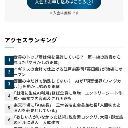
入会のお申し込みはこちら
※入会は無料です
アクセスランキング
世界のトップ層は何を議論している？ 第一線の論客から
1
見えた「やらかしの正体」
イギリスの食材で仕上げる江戸前寿司「英国鮨」が池袋にオ
2
ープン
画面の中だけで満足してない？ AIが「現実世界（フィジカ
3
ル）」を動かし始めた衝撃
「就活に生成AI利用」ほぼ全員に急増 エントリーシート作
4
成…面接で内容追及され困惑も
楽天市場に「AI店長」 三木谷浩史会長兼社長「人間味のあ
5
るAIを必要としている」
「欲しい人がいなかった技術」脱炭素コンクリ、大阪・御堂筋
6
のビルに導入 大成建設