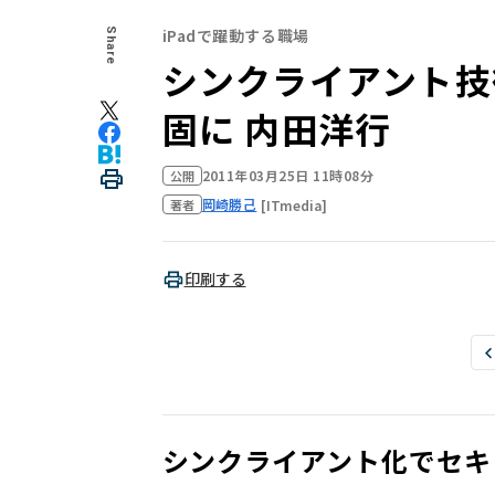
iPadで躍動する職場
Share
シンクライアント技
固に 内田洋行
2011年03月25日 11時08分
公開
岡崎勝己
[ITmedia]
著者
印刷する
シンクライアント化でセキ