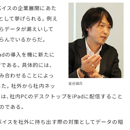
バイスの企業展開にあた
として挙げられる。例え
らデータが漏えいして
らんでいるからだ。
adの導入を機に新たに
である。具体的には、
opを組み合わせることによっ
釜谷誠氏
成した。社外から社内ネッ
、社内PCのデスクトップをiPadに配信すること
たのである。
バイスを社外に持ち出す際の対策としてデータの暗