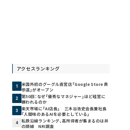
アクセスランキング
米国外初のグーグル直営店「Google Store 表
1
参道」がオープン
第50回：なぜ「優秀なマネジャー」ほど経営に
2
嫌われるのか
楽天市場に「AI店長」 三木谷浩史会長兼社長
3
「人間味のあるAIを必要としている」
私鉄沿線ランキング、高所得者が集まるのは井
4
の頭線 NRI調査