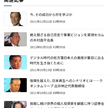
今、その成功から何を学ぶか
2011年11月21日 01時49分
絶え間ざる自己否定で事業ビジョンを実現――セコム
の木村昌平会長
2012年01月31日 02時35分
デジタル時代の処方箋――日本人の美徳が裏目に出る
時代を生き抜くために
2011年10月13日 05時28分
復興を越えた、日本再生へのシナリオとは──ク
オンタムリープ 出井伸之代表取締役
2011年10月11日 08時00分
挑戦し続け世界の個人投資家を顧客に持つ証券会