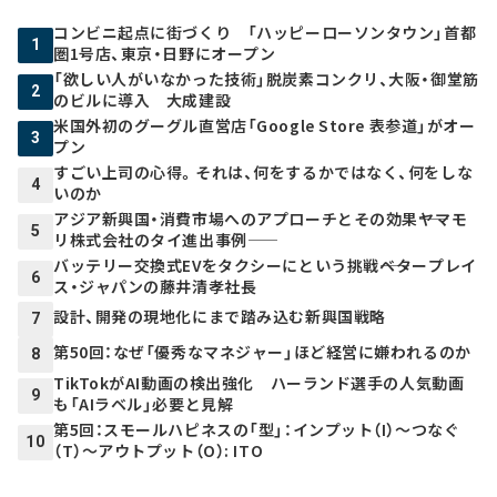
コンビニ起点に街づくり 「ハッピーローソンタウン」首都
1
圏1号店、東京・日野にオープン
「欲しい人がいなかった技術」脱炭素コンクリ、大阪・御堂筋
2
のビルに導入 大成建設
米国外初のグーグル直営店「Google Store 表参道」がオー
3
プン
すごい上司の心得。それは、何をするかではなく、何をしな
4
いのか
アジア新興国・消費市場へのアプローチとその効果――ヤマモ
5
リ株式会社のタイ進出事例――
バッテリー交換式EVをタクシーにという挑戦――ベタープレイ
6
ス・ジャパンの藤井清孝社長
設計、開発の現地化にまで踏み込む新興国戦略
7
第50回：なぜ「優秀なマネジャー」ほど経営に嫌われるのか
8
TikTokがAI動画の検出強化 ハーランド選手の人気動画
9
も「AIラベル」必要と見解
第5回：スモールハピネスの「型」：インプット（I）～つなぐ
10
（T）～アウトプット（O）: ITO