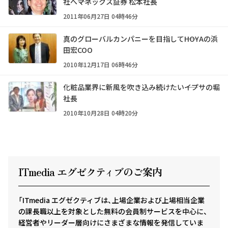
社へ――マネックス証券 松本社長
2011年06月27日 04時46分
真のグローバルカンパニーを目指して――HOYAの浜
田宏COO
2010年12月17日 06時46分
化粧品業界に新風を吹き込み続けたい――イプサの堀
社長
2010年10月28日 04時20分
ITmedia エグゼクテ
ィ
ブのご案内
「ITmedia エグゼクティブは、上場企業および上場相当企業
の課長職以上を対象とした無料の会員制サービスを中心に、
経営者やリーダー層向けにさまざまな情報を発信していま