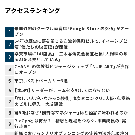
アクセスランキング
米国外初のグーグル直営店「Google Store 表参道」がオー
1
プン
54年の歴史に幕を閉じる岩波神保町ビルで、イマーシブ公
2
演「僕たちの映画館」が開催
楽天市場に「AI店長」 三木谷浩史会長兼社長「人間味のあ
3
るAIを必要としている」
CHANELの体験型ビンテージショップ 「NUIR ART」が渋谷
4
にオープン
東京、ベストベーカリー3選
5
【第5回】リーダーがチームを支配してはならない
6
「欲しい人がいなかった技術」脱炭素コンクリ、大阪・御堂筋
7
のビルに導入 大成建設
第50回：なぜ「優秀なマネジャー」ほど経営に嫌われるのか
8
BizOpsとは何か？ 構想と現場をつなぐ、事業成長の“実
9
行装置”
組織におけるシナリオプランニングの実践方法――外部環境分