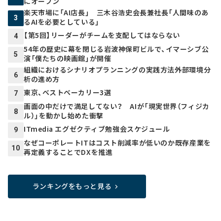
にオープン
楽天市場に「AI店長」 三木谷浩史会長兼社長「人間味のあ
3
るAIを必要としている」
【第5回】リーダーがチームを支配してはならない
4
54年の歴史に幕を閉じる岩波神保町ビルで、イマーシブ公
5
演「僕たちの映画館」が開催
組織におけるシナリオプランニングの実践方法――外部環境分
6
析の進め方
東京、ベストベーカリー3選
7
画面の中だけで満足してない？ AIが「現実世界（フィジカ
8
ル）」を動かし始めた衝撃
ITmedia エグゼクティブ勉強会スケジュール
9
なぜコーポレートITはコスト削減率が低いのか――既存産業を
10
再定義することでDXを推進
ランキングをもっと見る