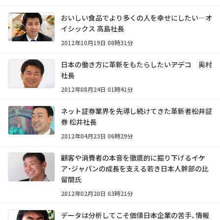
おいしい食品でより多くの人を幸せにしたい―オ
イシックス 高島社長
2012年10月19日 08時31分
日本の働き方に革新をもたらしたい――アデコ 奥村
社長
2012年08月24日 01時41分
ネット証券業界を先導し続けてきた革新者――松井証
券 松井社長
2012年04月23日 06時29分
顧客や消費者の本音を徹底的に掘り下げる――イケ
ア・ジャパンの成長を支える若き日本人幹部の比
留間氏
2012年02月20日 03時21分
データは分析してこそ価値――日本企業の苦手、情報