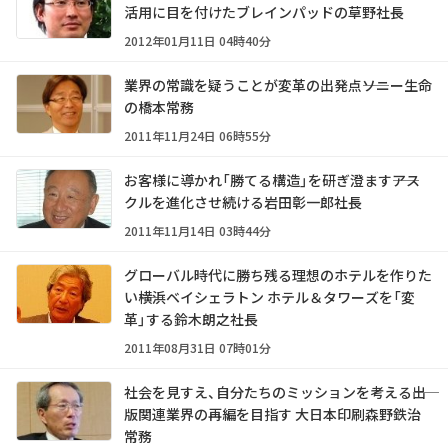
活用に目を付けたブレインパッドの草野社長
2012年01月11日 04時40分
業界の常識を疑うことが変革の出発点――ソニー生命
の橋本常務
2011年11月24日 06時55分
お客様に導かれ「勝てる構造」を研ぎ澄ます――アス
クルを進化させ続ける岩田彰一郎社長
2011年11月14日 03時44分
グローバル時代に勝ち残る理想のホテルを作りた
い――横浜ベイシェラトン ホテル＆タワーズを「変
革」する鈴木朗之社長
2011年08月31日 07時01分
社会を見すえ、自分たちのミッションを考える――出
版関連業界の再編を目指す 大日本印刷森野鉄治
常務