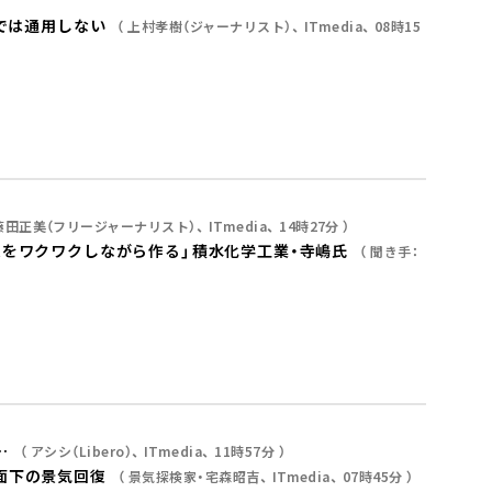
標では通用しない
上村孝樹（ジャーナリスト）
ITmedia
08時15
藤田正美（フリージャーナリスト）
ITmedia
14時27分
をワクワクしながら作る」――積水化学工業・寺嶋氏
聞き手：
…
アシシ（Libero）
ITmedia
11時57分
面下の景気回復
景気探検家・宅森昭吉
ITmedia
07時45分