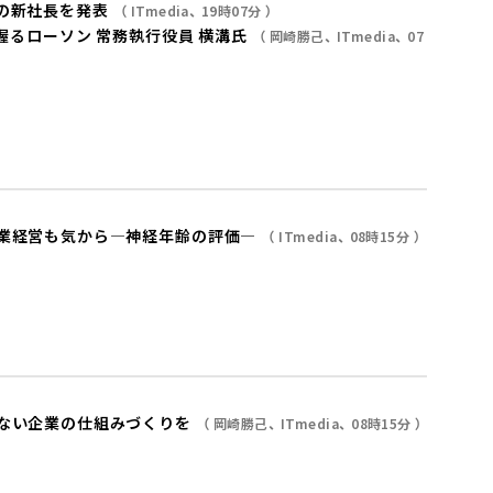
の新社長を発表
ITmedia
19時07分
る――ローソン 常務執行役員 横溝氏
岡崎勝己
ITmedia
07
企業経営も気から―神経年齢の評価―
ITmedia
08時15分
しない企業の仕組みづくりを
岡崎勝己
ITmedia
08時15分