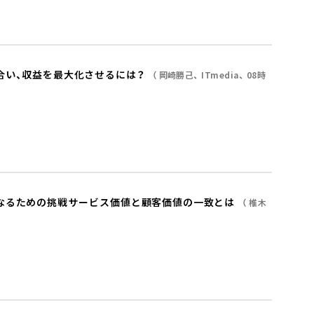
合い、収益を最大化させるには？
岡崎勝己
ITmedia
08時
るための挑戦――サービス価値と顧客価値の一致とは
椎木