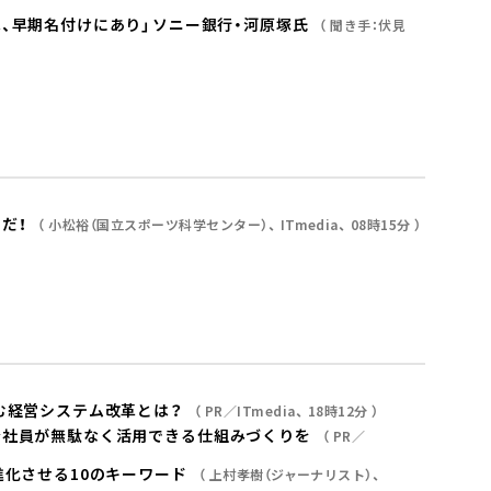
、早期名付けにあり」――ソニー銀行・河原塚氏
聞き手：伏見
だ！
小松裕（国立スポーツ科学センター）
ITmedia
08時15分
む経営システム改革とは？
PR／ITmedia
18時12分
全社員が無駄なく活用できる仕組みづくりを
PR／
進化させる10のキーワード
上村孝樹（ジャーナリスト）