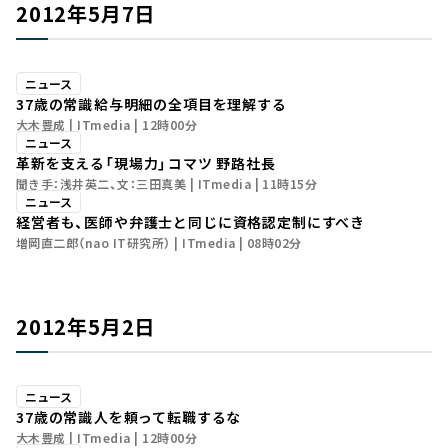
2012年5月7日
ニュース
37歳の常識――給与明細の全項目を理解する
大木豊成
ITmedia
12時00分
ニュース
革新を支える「現場力」――コマツ 野路社長
聞き手：浅井英二、文：三田真美
ITmedia
11時15分
ニュース
経営者も、医師や弁護士と同じに資格認定制にすべき
増岡直二郎（nao IT研究所）
ITmedia
08時02分
2012年5月2日
ニュース
37歳の常識――人を頼って転職するな
大木豊成
ITmedia
12時00分