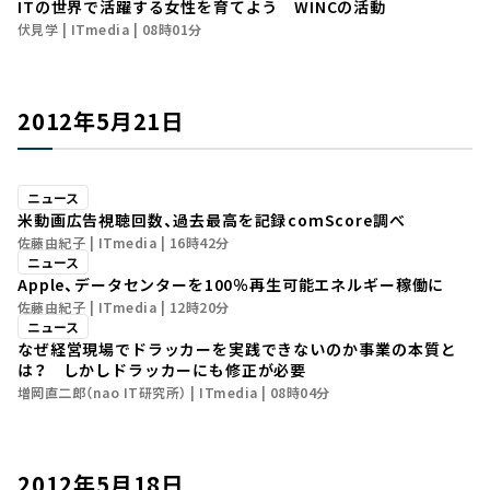
ITの世界で活躍する女性を育てよう WINCの活動
伏見学
ITmedia
08時01分
2012年5月21日
ニュース
米動画広告視聴回数、過去最高を記録――comScore調べ
佐藤由紀子
ITmedia
16時42分
ニュース
Apple、データセンターを100％再生可能エネルギー稼働に
佐藤由紀子
ITmedia
12時20分
ニュース
なぜ経営現場でドラッカーを実践できないのか――事業の本質と
は？ しかしドラッカーにも修正が必要
増岡直二郎（nao IT研究所）
ITmedia
08時04分
2012年5月18日