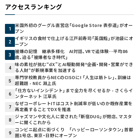
アクセスランキング
米国外初のグーグル直営店「Google Store 表参道」がオー
1
プン
イギリスの食材で仕上げる江戸前寿司「英国鮨」が池袋にオ
2
ープン
被爆の記憶 継承多様化 AI対話、VRで追体験…平均86
3
歳、迫る「被爆者なき時代」
味の素社が挑む“dX”とAI駆動開発――“企画・開発・営業ができ
4
る人財”が新規事業を加速する
専門学校教員からNECのCISOに! 「人生は筋トレ」、訓練は
5
超難題 - NEC 淵上氏
「仕方ないインシデント」まで全力を尽くせるか - さくらイ
6
ンターネット 江草氏
なぜコーポレートITはコスト削減率が低いのか――既存産業を
7
再定義することでDXを推進
ジャズマンや文化人に愛された「新宿DUG」が閉店、マスタ
8
ーに聞くこれから
コンビニ起点に街づくり 「ハッピーローソンタウン」首都
9
圏1号店、東京・日野にオープン