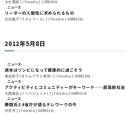
大木豊成
ITmedia
12時00分
ニュース
リーダーの人間性に求められるもの
石元聖子（ラストラール）
ITmedia
08時03分
2012年5月8日
ニュース
週末はゾンビになって健康的に過ごそう
東谷彰子（タイムアウト東京）
ITmedia
08時16分
ニュース
アクティビティとコミュニティーがキーワード──超高齢社会
大西高弘（ノーバジェット）
ITmedia
08時02分
ニュース
勝間氏と4省庁が語るテレワークの今
伏見学
ITmedia
08時01分