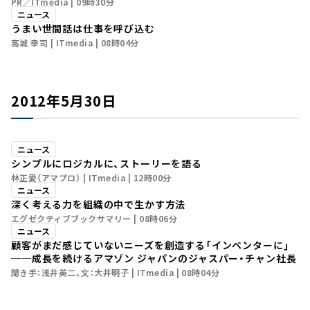
PR／ITmedia
09時30分
ニュース
うまい世間話は仕事を呼び込む
高城 幸司
ITmedia
08時04分
2012年5月30日
ニュース
シンプルにロジカルに、ストーリーを語る
林正愛（アマプロ）
ITmedia
12時00分
ニュース
深く考える力を組織の中で生かす方法
エグゼクティブブックサマリー
08時06分
ニュース
顧客がまだ感じていないニーズを創造する「インベンターに」
──成長を続けるアマゾン ジャパンのジャスパー・チャン社長
聞き手：浅井英二、文：大井明子
ITmedia
08時04分