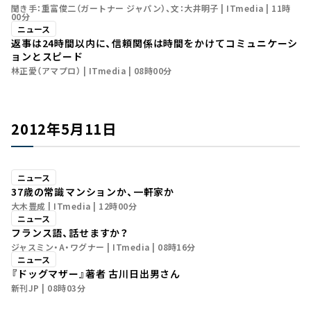
聞き手：重富俊二（ガートナー ジャパン）、文：大井明子
ITmedia
11時
00分
ニュース
返事は24時間以内に、信頼関係は時間をかけて――コミュニケーシ
ョンとスピード
林正愛（アマプロ）
ITmedia
08時00分
2012年5月11日
ニュース
37歳の常識――マンションか、一軒家か
大木豊成
ITmedia
12時00分
ニュース
フランス語、話せますか？
ジャスミン・A・ワグナー
ITmedia
08時16分
ニュース
『ドッグマザー』著者 古川日出男さん
新刊JP
08時03分