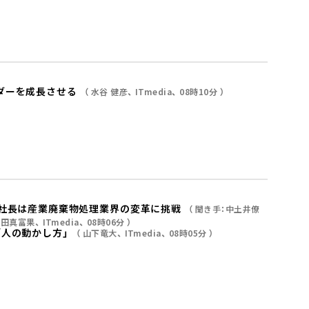
ダーを成長させる
水谷 健彦
ITmedia
08時10分
女社長は産業廃棄物処理業界の変革に挑戦
聞き手：中土井僚
牧田真富果
ITmedia
08時06分
人の動かし方」
山下竜大
ITmedia
08時05分