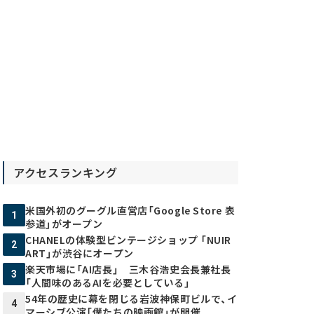
アクセスランキング
米国外初のグーグル直営店「Google Store 表
1
参道」がオープン
CHANELの体験型ビンテージショップ 「NUIR
2
ART」が渋谷にオープン
楽天市場に「AI店長」 三木谷浩史会長兼社長
3
「人間味のあるAIを必要としている」
54年の歴史に幕を閉じる岩波神保町ビルで、イ
4
マーシブ公演「僕たちの映画館」が開催