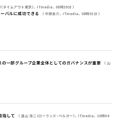
淳（タイムアウト東京）
ITmedia
08時39分
ローバルに成功できる
中原圭介
ITmedia
08時01分
の一部――グループ企業全体としてのガバナンスが重要
山
目指して
遠山 浩二（ローランド・ベルガー）
ITmedia
10時04