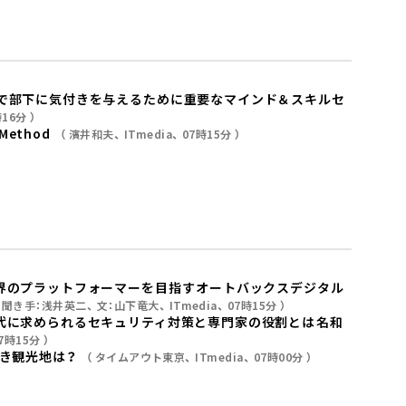
」で部下に気付きを与えるために重要なマインド＆スキルセ
時16分
ethod
濱井和夫
ITmedia
07時15分
界のプラットフォーマーを目指す――オートバックスデジタル
聞き手：浅井英二
文：山下竜大
ITmedia
07時15分
代に求められるセキュリティ対策と専門家の役割とは――名和
7時15分
べき観光地は？
タイムアウト東京
ITmedia
07時00分