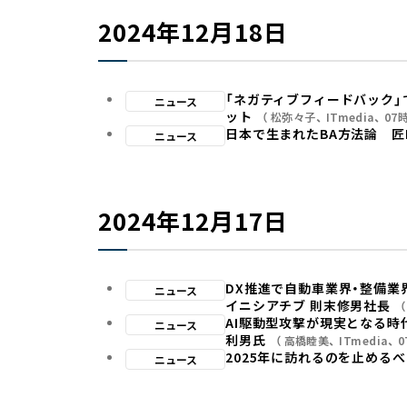
2024年12月18日
「ネガティブフィードバック
ニュース
ット
松弥々子
ITmedia
07
日本で生まれたBA方法論 匠M
ニュース
2024年12月17日
DX推進で自動車業界・整備業
ニュース
イニシアチブ 則末修男社長
AI駆動型攻撃が現実となる時
ニュース
利男氏
高橋睦美
ITmedia
0
2025年に訪れるのを止める
ニュース