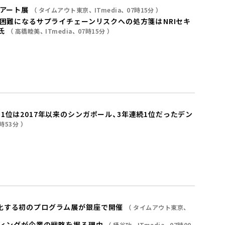
きアート展
タイムアウト東京
ITmedia
07時15分
困難になるサプライチェーンリスクへの処方箋は――NRIセキ
氏
高橋睦美
ITmedia
07時15分
1位は2017年以来のシンガポール、3年連続1位だったデン
5時53分
化する初のプログラム展が銀座で開催
タイムアウト東京
ティングが企業の戦略を握る理由
桶谷功
ITmedia
07時00