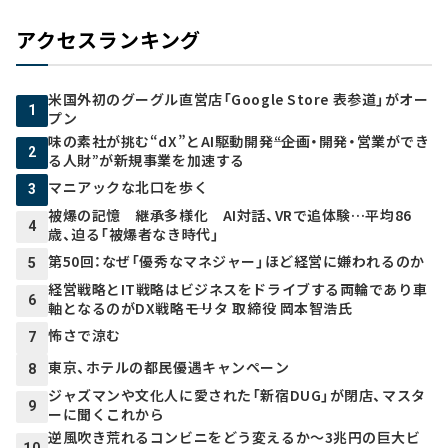
アクセスランキング
米国外初のグーグル直営店「Google Store 表参道」がオー
1
プン
味の素社が挑む“dX”とAI駆動開発――“企画・開発・営業ができ
2
る人財”が新規事業を加速する
マニアックな北口を歩く
3
被爆の記憶 継承多様化 AI対話、VRで追体験…平均86
4
歳、迫る「被爆者なき時代」
第50回：なぜ「優秀なマネジャー」ほど経営に嫌われるのか
5
経営戦略とIT戦略はビジネスをドライブする両輪であり車
6
軸となるのがDX戦略――モリタ 取締役 岡本智浩氏
怖さで涼む
7
東京、ホテルの都民優遇キャンペーン
8
ジャズマンや文化人に愛された「新宿DUG」が閉店、マスタ
9
ーに聞くこれから
逆風吹き荒れるコンビニをどう変えるか～3兆円の巨大ビ