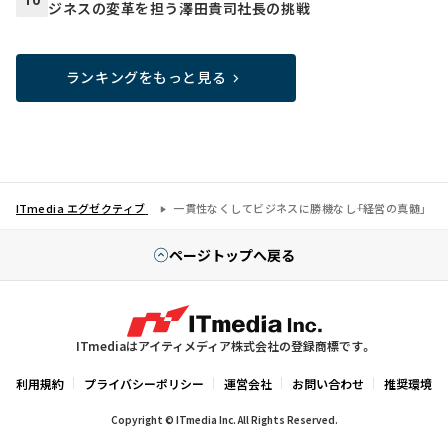
10
ジネスの変革を担う澤田貴司社長の挑戦
ランキングをもっと見る
ITmedia エグゼクティブ
一貫性なくしてビジネスに勝機なし――「経営の真髄」
ページトップへ戻る
ITmediaはアイティメディア株式会社の登録商標です。
利用規約
プライバシーポリシー
運営会社
お問い合わせ
推奨環境
Copyright © ITmedia Inc. All Rights Reserved.