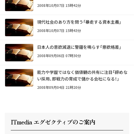
2008年10月07日 15時42分
現代社会のあり方を問う――「暴走する資本主義」
2008年10月07日 15時43分
日本人の意欲減退に警鐘を鳴らす――「意欲格差」
2008年09月06日 07時30分
能力や学歴ではなく価値観の共有に注目――「辞めな
い採用、即戦力の育成で儲かる会社になる！」
2008年09月04日 21時20分
ITmedia エグゼクテ
ィ
ブのご案内