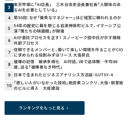
楽天市場に「AI店長」 三木谷浩史会長兼社長「人間味のあ
3
るAIを必要としている」
第50回：なぜ「優秀なマネジャー」ほど経営に嫌われるのか
4
54年の歴史に幕を閉じる岩波神保町ビルで、イマーシブ公
5
演「僕たちの映画館」が開催
AIが委託プロセスを正す！ スノーピーク田中氏が示す開発
6
共創プロセス
信頼できるメンバーと、働いて楽しい環境を作ることがCIO
7
に求められる役割――みずほリース 大高昇氏
被爆の記憶 継承多様化 AI対話、VRで追体験…平均86
8
歳、迫る「被爆者なき時代」
日本で生まれたビジネスアナリシス方法論：GUTSY-4
9
「欲しい人がいなかった技術」脱炭素コンクリ、大阪・御堂筋
10
のビルに導入 大成建設
ランキングをもっと見る