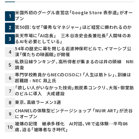
米国外初のグーグル直営店「Google Store 表参道」がオー
1
プン
第50回：なぜ「優秀なマネジャー」ほど経営に嫌われるのか
2
楽天市場に「AI店長」 三木谷浩史会長兼社長「人間味のあ
3
るAIを必要としている」
54年の歴史に幕を閉じる岩波神保町ビルで、イマーシブ公
4
演「僕たちの映画館」が開催
私鉄沿線ランキング、高所得者が集まるのは井の頭線 NRI
5
調査
専門学校教員からNECのCISOに! 「人生は筋トレ」、訓練は
6
超難題 - NEC 淵上氏
「欲しい人がいなかった技術」脱炭素コンクリ、大阪・御堂筋
7
のビルに導入 大成建設
東京、高級ラーメン3選
8
CHANELの体験型ビンテージショップ 「NUIR ART」が渋谷
9
にオープン
被爆の記憶 継承多様化 AI対話、VRで追体験…平均86
10
歳、迫る「被爆者なき時代」