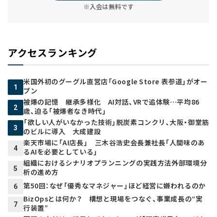
※入会は無料です
アクセスランキング
米国外初のグーグル直営店「Google Store 表参道」がオー
1
プン
被爆の記憶 継承多様化 AI対話、VRで追体験…平均86
2
歳、迫る「被爆者なき時代」
「欲しい人がいなかった技術」脱炭素コンクリ、大阪・御堂筋
3
のビルに導入 大成建設
楽天市場に「AI店長」 三木谷浩史会長兼社長「人間味のあ
4
るAIを必要としている」
組織におけるシナリオプランニングの実践方法――外部環境分
5
析の進め方
第50回：なぜ「優秀なマネジャー」ほど経営に嫌われるのか
6
BizOpsとは何か？ 構想と現場をつなぐ、事業成長の“実
7
行装置”