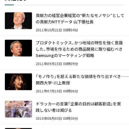
貢献力の経営――企業経営の“新たなモノサシ”として
の貢献力――NTTデータ 山下徹社長
2011年10月21日 08時04分
プロダクトミックス、かつ地域の特性を強く意識
した、市場を作るための商品開発に取り組むべき
――Samsungのマーケティング戦略
2011年09月15日 08時09分
「モノ作り」を超える新たな価値を作り出すべき――
関西大学・川上教授
2011年07月19日 08時06分
ドラッカーの言葉「企業の目的は顧客創造」を実
践しない者は滅びる
2010年08月03日 08時30分