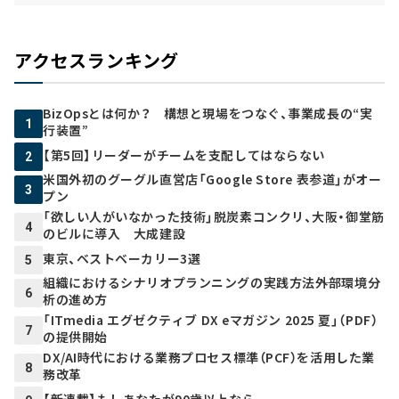
アクセスランキング
BizOpsとは何か？ 構想と現場をつなぐ、事業成長の“実
1
行装置”
【第5回】リーダーがチームを支配してはならない
2
米国外初のグーグル直営店「Google Store 表参道」がオー
3
プン
「欲しい人がいなかった技術」脱炭素コンクリ、大阪・御堂筋
4
のビルに導入 大成建設
東京、ベストベーカリー3選
5
組織におけるシナリオプランニングの実践方法――外部環境分
6
析の進め方
「ITmedia エグゼクティブ DX eマガジン 2025 夏」（PDF）
7
の提供開始
DX/AI時代における業務プロセス標準（PCF）を活用した業
8
務改革
【新連載】もしあなたが90歳以上なら