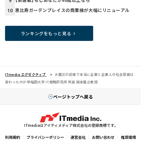
9
恵比寿ガーデンプレイスの商業棟が大幅にリニューアル
10
ランキングをもっと見る
ITmedia エグゼクティブ
大震災の前後で本当に企業と企業人の社会意識は
変わったのか――早稲田大学 IT戦略研究所 所長 根来龍之教授
ページトップへ戻る
ITmediaはアイティメディア株式会社の登録商標です。
利用規約
プライバシーポリシー
運営会社
お問い合わせ
推奨環境