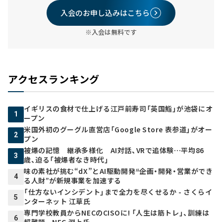
入会のお申し込みはこちら
※入会は無料です
アクセスランキング
イギリスの食材で仕上げる江戸前寿司「英国鮨」が池袋にオ
1
ープン
米国外初のグーグル直営店「Google Store 表参道」がオー
2
プン
被爆の記憶 継承多様化 AI対話、VRで追体験…平均86
3
歳、迫る「被爆者なき時代」
味の素社が挑む“dX”とAI駆動開発――“企画・開発・営業ができ
4
る人財”が新規事業を加速する
「仕方ないインシデント」まで全力を尽くせるか - さくらイ
5
ンターネット 江草氏
専門学校教員からNECのCISOに! 「人生は筋トレ」、訓練は
6
超難題 - NEC 淵上氏