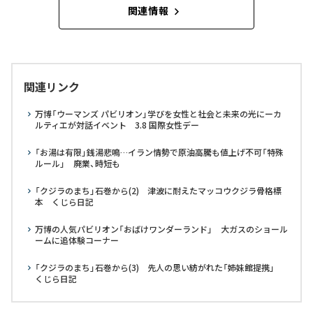
関連情報
関連リンク
万博「ウーマンズ パビリオン」学びを女性と社会と未来の光にーカ
ルティエが対話イベント 3.8 国際女性デー
「お湯は有限」銭湯悲鳴…イラン情勢で原油高騰も値上げ不可「特殊
ルール」 廃業、時短も
「クジラのまち」石巻から(2) 津波に耐えたマッコウクジラ骨格標
本 くじら日記
万博の人気パビリオン「おばけワンダーランド」 大ガスのショール
ームに追体験コーナー
「クジラのまち」石巻から(3) 先人の思い紡がれた「姉妹館提携」
くじら日記