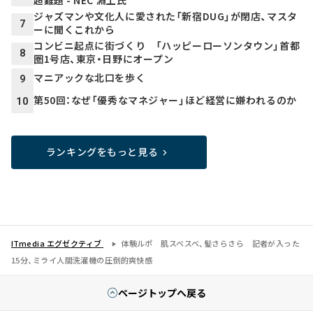
ジャズマンや文化人に愛された「新宿DUG」が閉店、マスタ
7
ーに聞くこれから
コンビニ起点に街づくり 「ハッピーローソンタウン」首都
8
圏1号店、東京・日野にオープン
マニアックな北口を歩く
9
第50回：なぜ「優秀なマネジャー」ほど経営に嫌われるのか
10
ランキングをもっと見る
ITmedia エグゼクティブ
体験ルポ 肌スベスベ、髪さらさら 記者が入った
15分、ミライ人間洗濯機の圧倒的爽快感
ページトップへ戻る