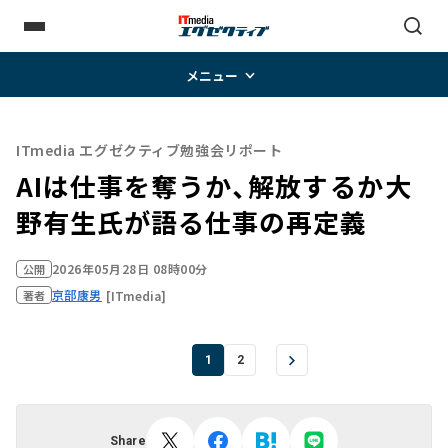
メニュー
ITmedia エグゼクティブ勉強会リポート
AIは仕事を奪うか、解放するか――大
野有生氏が語る仕事の再定義
2026年05月28日 08時00分
公開
京部康男
[ITmedia]
著者
1
2
Share