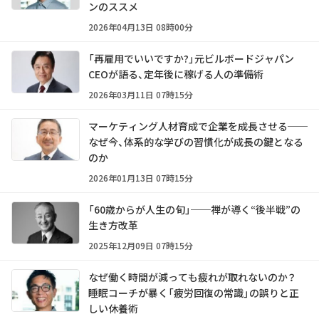
ンのススメ
2026年04月13日 08時00分
「再雇用でいいですか?」元ビルボードジャパン
CEOが語る、定年後に稼げる人の準備術
2026年03月11日 07時15分
マーケティング人材育成で企業を成長させる──
なぜ今、体系的な学びの習慣化が成長の鍵となる
のか
2026年01月13日 07時15分
「60歳からが人生の旬」──禅が導く“後半戦”の
生き方改革
2025年12月09日 07時15分
なぜ働く時間が減っても疲れが取れないのか？
睡眠コーチが暴く「疲労回復の常識」の誤りと正
しい休養術