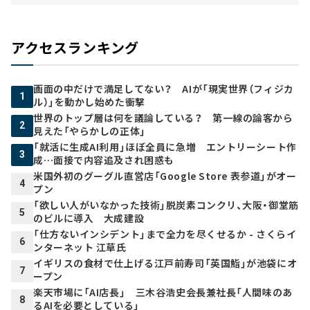
アクセスランキング
画面の中だけで満足してない？ AIが「現実世界（フィジカ
1
ル）」を動かし始めた衝撃
世界のトップ層は何を議論している？ 第一線の論客から
2
見えた「やらかしの正体」
「就活に生成AI利用」ほぼ全員に急増 エントリーシート作
3
成…面接で内容追及され困惑も
米国外初のグーグル直営店「Google Store 表参道」がオー
4
プン
「欲しい人がいなかった技術」脱炭素コンクリ、大阪・御堂筋
5
のビルに導入 大成建設
「仕方ないインシデント」まで全力を尽くせるか - さくらイ
6
ンターネット 江草氏
イギリスの食材で仕上げる江戸前寿司「英国鮨」が池袋にオ
7
ープン
楽天市場に「AI店長」 三木谷浩史会長兼社長「人間味のあ
8
るAIを必要としている」