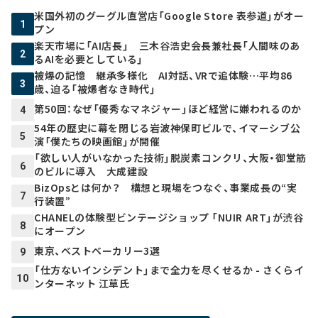
米国外初のグーグル直営店「Google Store 表参道」がオー
1
プン
楽天市場に「AI店長」 三木谷浩史会長兼社長「人間味のあ
2
るAIを必要としている」
被爆の記憶 継承多様化 AI対話、VRで追体験…平均86
3
歳、迫る「被爆者なき時代」
第50回：なぜ「優秀なマネジャー」ほど経営に嫌われるのか
4
54年の歴史に幕を閉じる岩波神保町ビルで、イマーシブ公
5
演「僕たちの映画館」が開催
「欲しい人がいなかった技術」脱炭素コンクリ、大阪・御堂筋
6
のビルに導入 大成建設
BizOpsとは何か？ 構想と現場をつなぐ、事業成長の“実
7
行装置”
CHANELの体験型ビンテージショップ 「NUIR ART」が渋谷
8
にオープン
東京、ベストベーカリー3選
9
「仕方ないインシデント」まで全力を尽くせるか - さくらイ
10
ンターネット 江草氏