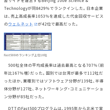
習サイトを運営するBeijing 100e Science &
Technologyが同8429％でランクインした。日本企業
は、売上高成長率1053％を達成した代金回収サービス
の
ウェルネット
が42位で最高だった。
Fast500のランキング上位10社
500社全体の平均成長率は過去最高となる707％（前
年比167％増）だった。国別では台湾が最多で112社だ
ったほか、業種別ではソフトウェア分野が139社、半導
体分野が127社、ネットワーキング・コミュニケーショ
ン分野が85社だった。
DTTのFast500プログラムは、1995年から北米で実