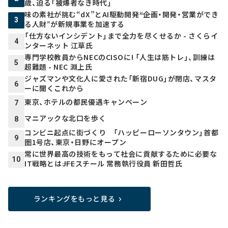
歳、迫る「被爆者なき時代」
味の素社が挑む“dX”とAI駆動開発――“企画・開発・営業ができ
3
る人財”が新規事業を加速する
「仕方ないインシデント」まで全力を尽くせるか - さくらイ
4
ンターネット 江草氏
専門学校教員からNECのCISOに! 「人生は筋トレ」、訓練は
5
超難題 - NEC 淵上氏
ジャズマンや文化人に愛された「新宿DUG」が閉店、マスタ
6
ーに聞くこれから
東京、ホテルの都民優遇キャンペーン
7
マニアックな北口を歩く
8
コンビニ起点に街づくり 「ハッピーローソンタウン」首都
9
圏1号店、東京・日野にオープン
常に世界最高の技術をもって社会に貢献するために必要な
10
IT戦略とは――JFEスチール 常務執行役員 新田哲氏
ランキングをもっと見る