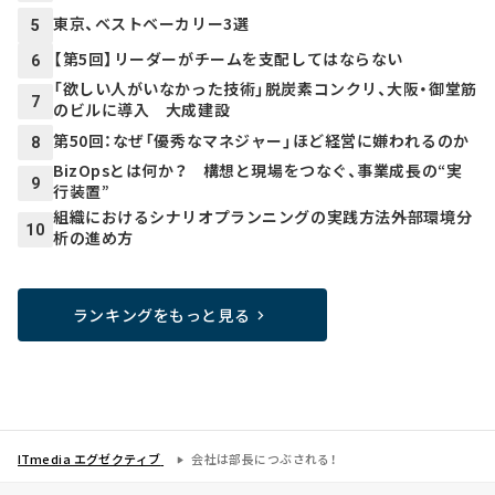
東京、ベストベーカリー3選
5
【第5回】リーダーがチームを支配してはならない
6
「欲しい人がいなかった技術」脱炭素コンクリ、大阪・御堂筋
7
のビルに導入 大成建設
第50回：なぜ「優秀なマネジャー」ほど経営に嫌われるのか
8
BizOpsとは何か？ 構想と現場をつなぐ、事業成長の“実
9
行装置”
組織におけるシナリオプランニングの実践方法――外部環境分
10
析の進め方
ランキングをもっと見る
ITmedia エグゼクティブ
会社は部長につぶされる！