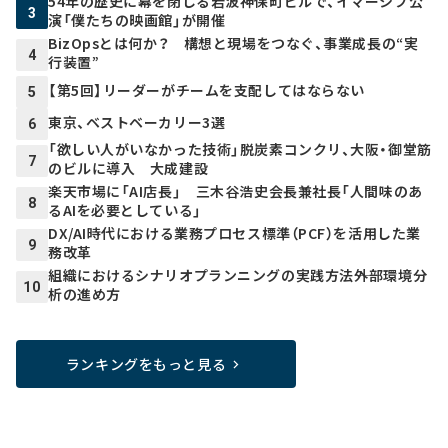
54年の歴史に幕を閉じる岩波神保町ビルで、イマーシブ公
3
演「僕たちの映画館」が開催
BizOpsとは何か？ 構想と現場をつなぐ、事業成長の“実
4
行装置”
【第5回】リーダーがチームを支配してはならない
5
東京、ベストベーカリー3選
6
「欲しい人がいなかった技術」脱炭素コンクリ、大阪・御堂筋
7
のビルに導入 大成建設
楽天市場に「AI店長」 三木谷浩史会長兼社長「人間味のあ
8
るAIを必要としている」
DX/AI時代における業務プロセス標準（PCF）を活用した業
9
務改革
組織におけるシナリオプランニングの実践方法――外部環境分
10
析の進め方
ランキングをもっと見る