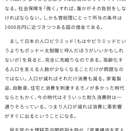
なる。社会保障を「強く」すれば、誰かがその負担をしな
ければならない。しかも菅総理にとって所与の条件は
1000兆円に近づきつつある国の借金である。
まして日本の人口ピラミッド（もはやピラミッドとい
うよりもポッド＝太鼓腹と呼んだほうがいいかもしれ
ないが）を見ると、完全に先細りなのである。高齢化す
る人口を支える人数が少なくなることだけが問題なの
ではない。人口が減ればそれだけ消費も減る。家電製
品、自動車、住宅と消費を刺激するモノが多かった時代
ならともかく、今の時代はそういった耐久消費財は一
通りそろっている。つまり人口が減れば消費に悪影響
がすぐに出るということになる。
民主党の大塚耕平内閣府副大臣が、「産業構造を変え